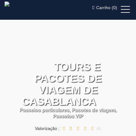
Carriho (
0
)
TOURS E
PACOTES DE
VIAGEM DE
CASABLANCA
Passeios particulares, Pacotes de viagem,
Passeios VIP
Valorização :
(6)