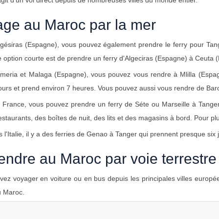
'agit d'un vol direct depuis de nombreuses villes du monde entier.
ge au Maroc par la mer
gésiras (Espagne), vous pouvez également prendre le ferry pour Tang
 option courte est de prendre un ferry d'Algeciras (Espagne) à Ceuta
lmeria et Malaga (Espagne), vous pouvez vous rendre à Mlilla (Espag
jours et prend environ 7 heures. Vous pouvez aussi vous rendre de Bar
 France, vous pouvez prendre un ferry de Séte ou Marseille à Tanger
estaurants, des boîtes de nuit, des lits et des magasins à bord. Pour plus
 l'Italie, il y a des ferries de Genao à Tanger qui prennent presque six jo
endre au Maroc par voie terrestre
ez voyager en voiture ou en bus depuis les principales villes europée
u Maroc.