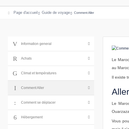
Page d'accueil
Guide de voyage
Comment Aller
Information general
Achats
Le Maroc 
au Maroc 
Climat et températures
Il existe
Comment Aller
Alle
Comment se déplacer
Le Maroc
Ouarzaza
Hébergement
Vous pouv