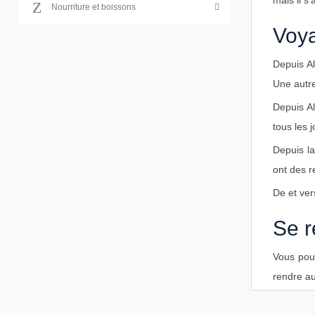
mais il s
Nourriture et boissons
Voya
Depuis Al
Une autre
Depuis A
tous les 
Depuis la
ont des r
De et vers
Se r
Vous pouv
rendre a