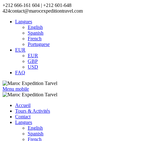
+212 666-161 604 | +212 601-648
424
contact@marocexpeditiontravel.com
Langues
English
Spanish
French
Portuguese
EUR
EUR
GBP
USD
FAQ
Menu mobile
Accueil
Tours & Activités
Contact
Langues
English
Spanish
French