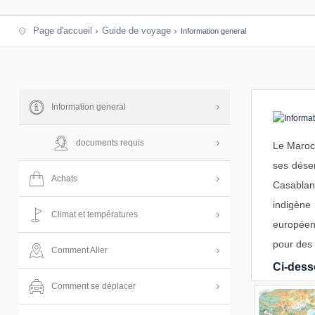
Page d'accueil
Guide de voyage
Information general
Information general
documents requis
Le Maroc
ses déser
Achats
Casablanc
indigène 
Climat et températures
européenn
pour des 
Comment Aller
Ci-dess
Comment se déplacer